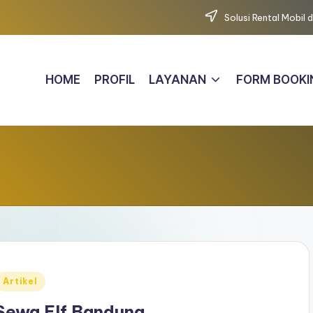
Solusi Rental Mobil
HOME
PROFIL
LAYANAN
FORM BOOKI
Posted
Artikel
n
Sewa Elf Bandung